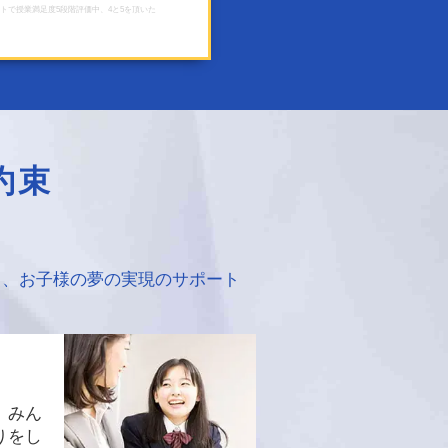
トで授業満足度5段階評価中、4と5を頂いた
約束
て、お子様の夢の実現のサポート
。みん
りをし