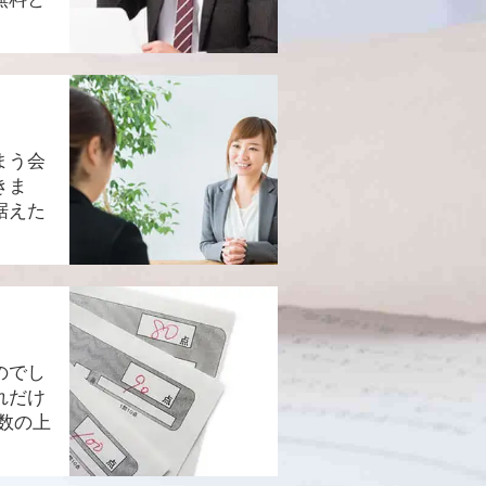
まう会
きま
据えた
のでし
れだけ
数の上