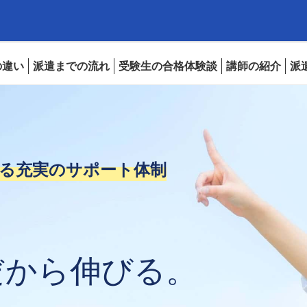
の違い
派遣までの流れ
受験生の合格体験談
講師の紹介
派
る
充実のサポート体制
だから伸びる。