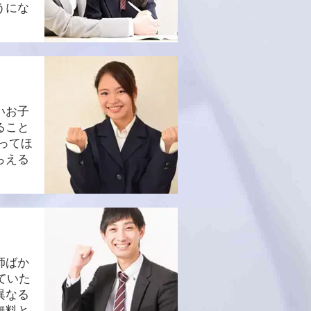
うにな
いお子
ること
ってほ
らえる
師ばか
ていた
異なる
無料と