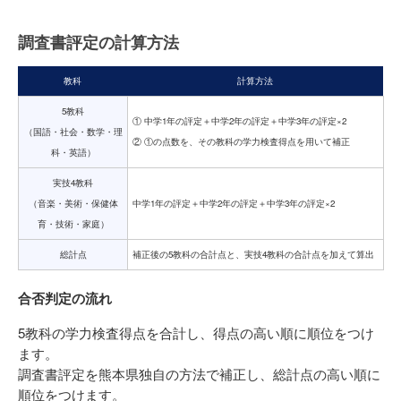
調査書評定の計算方法
教科
計算方法
5教科
① 中学1年の評定＋中学2年の評定＋中学3年の評定×2
（国語・社会・数学・理
② ①の点数を、その教科の学力検査得点を用いて補正
科・英語）
実技4教科
（音楽・美術・保健体
中学1年の評定＋中学2年の評定＋中学3年の評定×2
育・技術・家庭）
総計点
補正後の5教科の合計点と、実技4教科の合計点を加えて算出
合否判定の流れ
5教科の学力検査得点を合計し、得点の高い順に順位をつけ
ます。
調査書評定を熊本県独自の方法で補正し、総計点の高い順に
順位をつけます。