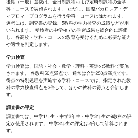
後期（一般）選抜は、全日制課程および定時制課程の全学
科・コースで実施されます。 ただし、国際バカロレア・デ
ィプロマ・プログラムを行う学科・コースは除かれます。
選考には、調査書の記録、5教科の学力検査の成績などが用
いられます。 受検者の中学校での学習成果を総合的に評価
し、各高校・学科・コースの教育を受けるために必要な能力
や適性を判定します。
学力検査
学力検査は、国語・社会・数学・理科・英語の5教科で実施
されます。 各教科50点満点で、通常は合計250点満点です。
得点の特別処理を実施する学科・コースでは、指定された教
科の学力検査得点を2倍して、ほかの教科の得点と合計しま
す。
調査書の評定
調査書では、中学1年生・中学2年生・中学3年生の9教科の評
定が使用されます。 中学3年生の評定は2倍して計算されま
す。