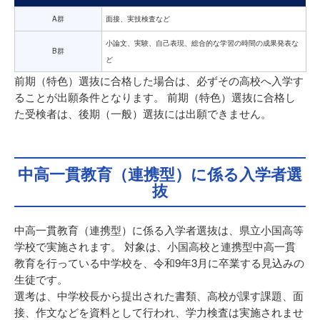
A群
面接、実技検査など
小論文、実験、自己表現、総合的な学習の時間の成果発表な
B群
ど
前期（特色）選抜に合格した場合は、必ずその高校へ入学す
ることが出願条件となります。 前期（特色）選抜に合格し
た受検者は、後期（一般）選抜には出願できません。
中高一貫教育（連携型）に係る入学者選
抜
中高一貫教育（連携型）に係る入学者選抜は、県立小国高等
学校で実施されます。 対象は、小国高校と連携型中高一貫
教育を行っている中学校を、令和9年3月に卒業する見込みの
生徒です。
選考は、中学校長から提出された書類、高校が課す課題、面
接、作文などを資料として行われ、学力検査は実施されませ