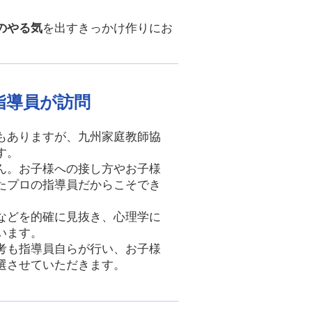
。
のやる気
を出すきっかけ作りにお
指導員が訪問
もありますが、九州家庭教師協
す。
ん。お子様への接し方やお子様
たプロの指導員だからこそでき
などを的確に見抜き、心理学に
います。
考も指導員自らが行い、お子様
選させていただきます。