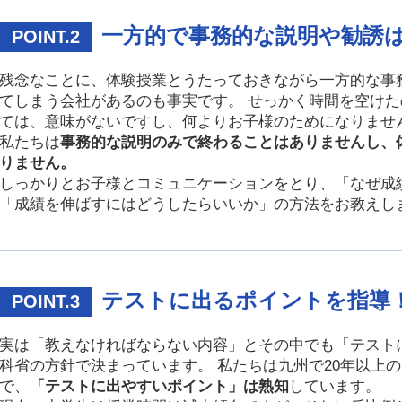
一方的で事務的な説明や勧誘
POINT.2
残念なことに、体験授業とうたっておきながら一方的な事
てしまう会社があるのも事実です。 せっかく時間を空け
ては、意味がないですし、何よりお子様のためになりませ
私たちは
事務的な説明のみで終わることはありませんし、
りません。
しっかりとお子様とコミュニケーションをとり、「なぜ成
「成績を伸ばすにはどうしたらいいか」の方法をお教えし
テストに出るポイントを指導
POINT.3
実は「教えなければならない内容」とその中でも「テスト
科省の方針で決まっています。 私たちは九州で20年以上
で、
「テストに出やすいポイント」は熟知
しています。