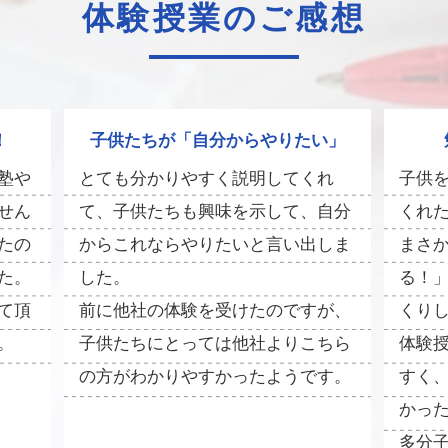
体験授業のご感想
！
子供たちが「自分からやりたい」
塾や
とても分かりやすく説明してくれ
子供
せん
て、子供たちも興味を示して、自分
くれ
たの
からこれならやりたいと言い出しま
まさ
た。
した。
る！
て頂
前に他社の体験を受けたのですが、
くり
。
子供たちにとっては他社よりこちら
体験
の方がわかりやすかったようです。
すく
かっ
多分