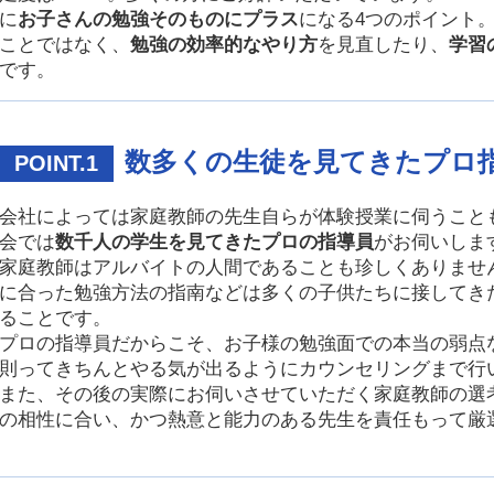
に
お子さんの勉強そのものにプラス
になる4つのポイント
ことではなく、
勉強の効率的なやり方
を見直したり、
学習
です。
数多くの生徒を見てきたプロ
POINT.1
会社によっては家庭教師の先生自らが体験授業に伺うこと
会では
数千人の学生を見てきたプロの指導員
がお伺いしま
家庭教師はアルバイトの人間であることも珍しくありませ
に合った勉強方法の指南などは多くの子供たちに接してき
ることです。
プロの指導員だからこそ、お子様の勉強面での本当の弱点
則ってきちんとやる気が出るようにカウンセリングまで行
また、その後の実際にお伺いさせていただく家庭教師の選
の相性に合い、かつ熱意と能力のある先生を責任もって厳