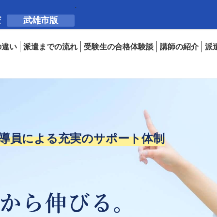
武雄市版
の違い
派遣までの流れ
受験生の合格体験談
講師の紹介
派
導員による
充実のサポート体制