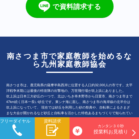
で資料請求する
南さつま市で家庭教師を始めるな
ら九州家庭教師協会
南さつま市は、鹿児島県の薩摩半島西岸に位置する人口約32,000人の市です。太平
洋戦争末期には最後の特攻隊の出撃地の、万世飛行場が吹上浜にありました。
吹上浜は日本三大砂丘の一つで、北はいちき串木野市から日置市、南さつま市まで
47km続く日本一長い砂丘です。東シナ海に面し、南さつま市の海岸線の北半分は
吹上浜になっていて、 現在では砂丘を利用した砂の祭典や、自転車によるさまざ
まな大会が開かれるなど砂丘と自転車を活かした特色あるまちづくりで知られてい
ます。
フリーダイヤル
資料請求
南さつま市特産の農産物には加世田のかぼちゃ、加世田砂丘らっきょう、きんかん
カンタン３０秒
春姫などがあります。なかでも加世田のかぼちゃは京浜、京阪神を中心に出荷さ
授業料お見積り
れ、市場でも高い人気を誇っています。 平成3年に鹿児島県の「かごしまブランド