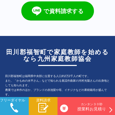
で資料請求する
田川郡福智町で家庭教師を始める
なら九州家庭教師協会
田川郡福智町は福岡県中央部に位置する人口約2万2千人の町です。
また、「かもめの水平さん」などで知られる童謡作曲家の河村光陽さんの出身地と
しても知られます。
農業では米作のほか、ブランドの赤池梨や苺、イチジクなどの果樹栽培が盛んで
す。
福智町役場は金田に置かれ、町の中心から人々の暮らしや町の農業を支えていま
フリーダイヤル
資料請求
す。
カンタン３０秒
授業料お見積り
そんな田川郡福智町で九州家庭教師協会は20年以上にわたって地域密着で指導を行
っています。必要やご要望に応じてオンライン家庭教師も可能です。