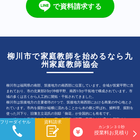
で資料請求する
柳川市で家庭教師を始めるなら九
州家庭教師協会
柳川市は福岡県の南部、筑後地方の南西部に位置しています。全域が筑紫平野に含
まれており、市の北東部2/3が沖積平野、南西1/3が干拓地で構成されています。市
域の多くは古くから人工的に開拓・干拓されてきました。
柳川市は筑後地方の主要都市の1つで、筑後地方南西部における商業の中心地とさ
れています。市内を掘割が縦横に流れることから水の都と呼ばれ、鰻料理、掘割を
使った川下り、旧藩主立花氏の別邸「御花」が全国的にも有名です。
このほかにも干拓地を中心にい草、有明海で海苔の養殖なども盛んな都市です。
フリーダイヤル
資料請求
市域の中心部に旧柳河藩の城下町と西鉄柳川駅周辺からなる現在の市街地が形成さ
カンタン３０秒
れており、市街地を取り囲むように住宅地及び農地が広がっています。市内を西鉄
授業料お見積り
天神大牟田線が南北に貫いており、福岡市、久留米市への通勤路線となっていま