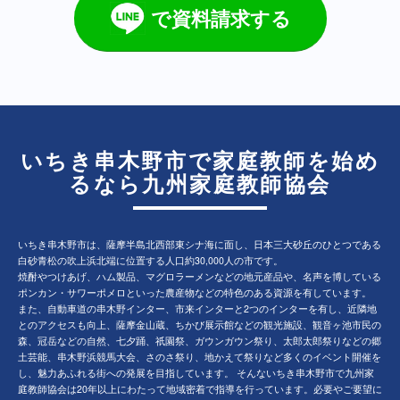
で資料請求する
いちき串木野市で家庭教師を始め
るなら九州家庭教師協会
いちき串木野市は、薩摩半島北西部東シナ海に面し、日本三大砂丘のひとつである
白砂青松の吹上浜北端に位置する人口約30,000人の市です。
焼酎やつけあげ、ハム製品、マグロラーメンなどの地元産品や、名声を博している
ポンカン・サワーポメロといった農産物などの特色のある資源を有しています。
また、自動車道の串木野インター、市来インターと2つのインターを有し、近隣地
とのアクセスも向上、薩摩金山蔵、ちかび展示館などの観光施設、観音ヶ池市民の
森、冠岳などの自然、七夕踊、祇園祭、ガウンガウン祭り、太郎太郎祭りなどの郷
土芸能、串木野浜競馬大会、さのさ祭り、地かえて祭りなど多くのイベント開催を
し、魅力あふれる街への発展を目指しています。 そんないちき串木野市で九州家
庭教師協会は20年以上にわたって地域密着で指導を行っています。必要やご要望に