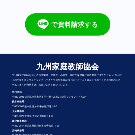
で資料請求する
九州家庭教師協会
九州各県で20年を超える指導実績。中学生、小学生、高校生を対象に家庭教師だけでなく延べ1万人以
上の生徒をコンサルティングしてきたプロ指導員がお子様一人一人を細かくサポートする独自のシス
テムで多くの合格実績、お喜びの声を頂いています。
九州本部
〒810-0802 福岡県福岡市博多区中洲中島町2-3福岡フジランドビル2F
熊本事務局
〒860-0807 熊本県 熊本市中央区下通1-3-8
大分事務局
〒870-0021 大分県 大分市府内町3-4-20
鹿児島事務局
〒892-0847 鹿児島県鹿児島市西千石町11-21
宮崎事務局