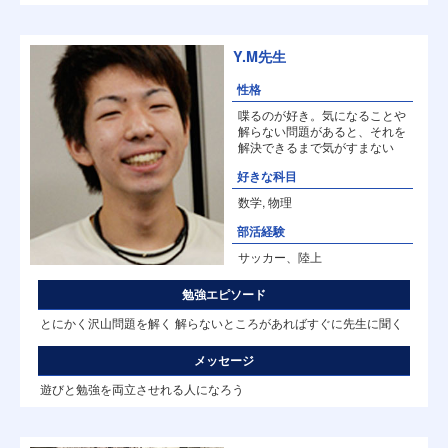
Y.M先生
性格
喋るのが好き。気になることや
解らない問題があると、それを
解決できるまで気がすまない
好きな科目
数学, 物理
部活経験
サッカー、陸上
勉強エピソード
とにかく沢山問題を解く 解らないところがあればすぐに先生に聞く
メッセージ
遊びと勉強を両立させれる人になろう