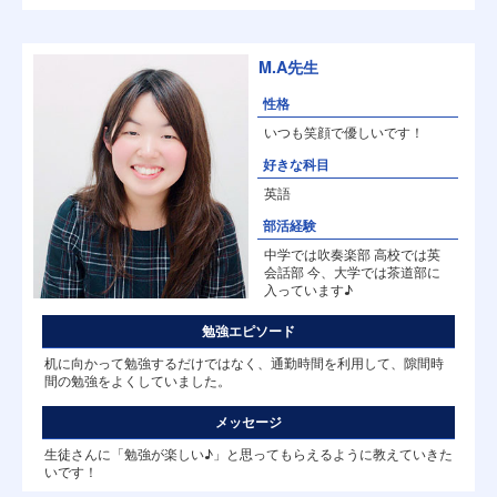
M.A先生
性格
いつも笑顔で優しいです！
好きな科目
英語
部活経験
中学では吹奏楽部 高校では英
会話部 今、大学では茶道部に
入っています♪
勉強エピソード
机に向かって勉強するだけではなく、通勤時間を利用して、隙間時
間の勉強をよくしていました。
メッセージ
生徒さんに「勉強が楽しい♪」と思ってもらえるように教えていきた
いです！