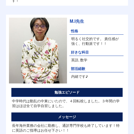
す！
M.I先生
性格
明るく社交的です。 責任感が
強く、行動派です！！
好きな科目
英語, 数学
部活経験
内緒です♪
勉強エピソード
中学時代は動乱の中東にいたので、４回転校しました。３年間の学
習はほぼ全て自学自習しました。
メッセージ
長年海外業務の会社に勤務し、通訳専門学校も終了しています！特
に英語のご指導はお任せ下さい！！