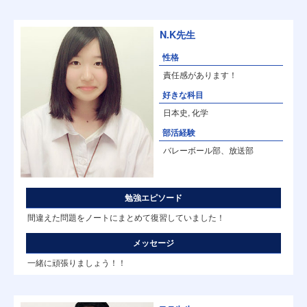
N.K先生
性格
責任感があります！
好きな科目
日本史, 化学
部活経験
バレーボール部、放送部
勉強エピソード
間違えた問題をノートにまとめて復習していました！
メッセージ
一緒に頑張りましょう！！