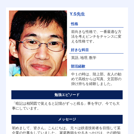
Y.S先生
性格
前向きな性格で、一番最適な方
法を考えピンチをチャンスに変
える性格です。
好きな科目
英語, 地理, 数学
部活経験
中１の時は、陸上部。友人の勧
めで高校からは写真、文芸部の
掛け持ちを経験しました。
勉強エピソード
「暗記は相関図で覚えると記憶がずっと残る」事を学び、今でも大
事にしています。
メッセージ
初めまして、皆さん。こんにちは。 元々は鉄道技術者を目指して某
企業の仕事をしていました。 家庭教師をやるきっかけは、その時知