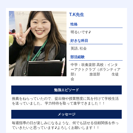
T.K先生
性格
明るいです♪
好きな科目
英語, 社会
部活経験
中学：吹奏楽部 高校：インタ
ーアクトクラブ（ボランティア
部） 放送部 生徒
会
勉強エピソード
推薦をねらっていたので、提出物や授業態度に気を付けて学校生活
を送っていました。 学力特待を取って進学できました！！
メッセージ
毎週指導の日が楽しみになるような、何でも話せる信頼関係を作っ
ていきたいと思っています♪よろしくお願いします！！