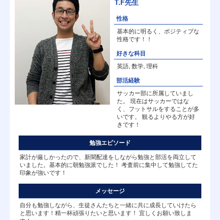
T.F先生
性格
基本的に明るく、ポジティブな
性格です！！
好きな科目
英語, 数学, 理科
部活経験
サッカー部に所属していまし
た。 現在はサッカーではな
く、フットサルをすることが多
いです。 観るよりやる方が好
きです！
勉強エピソード
家計が厳しかったので、新聞配達をしながら勉強と部活を両立して
いました。基本的に朝勉強派でした！ 考査前に集中して勉強してた
印象が強いです！
メッセージ
自分も勉強しながら、生徒さんたちと一緒に共に成長していけたら
と思います！精一杯頑張りたいと思います！ 宜しくお願い致しま