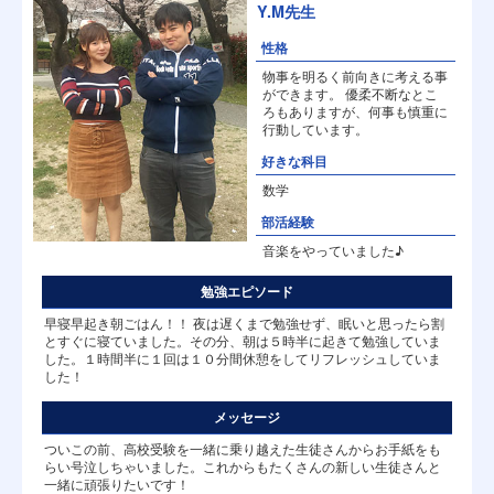
Y.M先生
性格
物事を明るく前向きに考える事
ができます。 優柔不断なとこ
ろもありますが、何事も慎重に
行動しています。
好きな科目
数学
部活経験
音楽をやっていました♪
勉強エピソード
早寝早起き朝ごはん！！ 夜は遅くまで勉強せず、眠いと思ったら割
とすぐに寝ていました。その分、朝は５時半に起きて勉強していま
した。１時間半に１回は１０分間休憩をしてリフレッシュしていま
した！
メッセージ
ついこの前、高校受験を一緒に乗り越えた生徒さんからお手紙をも
らい号泣しちゃいました。これからもたくさんの新しい生徒さんと
一緒に頑張りたいです！