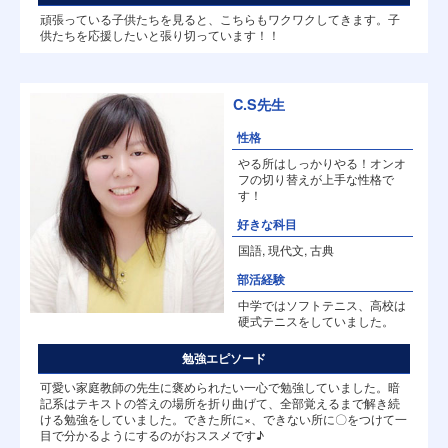
頑張っている子供たちを見ると、こちらもワクワクしてきます。子
供たちを応援したいと張り切っています！！
C.S先生
性格
やる所はしっかりやる！オンオ
フの切り替えが上手な性格で
す！
好きな科目
国語, 現代文, 古典
部活経験
中学ではソフトテニス、高校は
硬式テニスをしていました。
勉強エピソード
可愛い家庭教師の先生に褒められたい一心で勉強していました。暗
記系はテキストの答えの場所を折り曲げて、全部覚えるまで解き続
ける勉強をしていました。できた所に×、できない所に〇をつけて一
目で分かるようにするのがおススメです♪