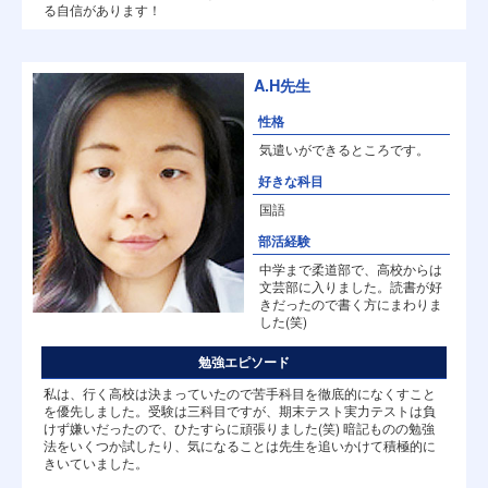
る自信があります！
A.H先生
性格
気遣いができるところです。
好きな科目
国語
部活経験
中学まで柔道部で、高校からは
文芸部に入りました。読書が好
きだったので書く方にまわりま
した(笑)
勉強エピソード
私は、行く高校は決まっていたので苦手科目を徹底的になくすこと
を優先しました。受験は三科目ですが、期末テスト実力テストは負
けず嫌いだったので、ひたすらに頑張りました(笑) 暗記ものの勉強
法をいくつか試したり、気になることは先生を追いかけて積極的に
きいていました。