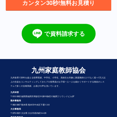
カンタン30秒!無料お見積り
で資料請求する
九州家庭教師協会
九州各県で20年を超える指導実績。中学生、小学生、高校生を対象に家庭教師だけでなく延べ1万人以
上の生徒をコンサルティングしてきたプロ指導員がお子様一人一人を細かくサポートする独自のシス
テムで多くの合格実績、お喜びの声を頂いています。
九州本部
〒810-0802 福岡県福岡市博多区中洲中島町2-3福岡フジランドビル2F
熊本事務局
〒860-0807 熊本県 熊本市中央区下通1-3-8
大分事務局
〒870-0021 大分県 大分市府内町3-4-20