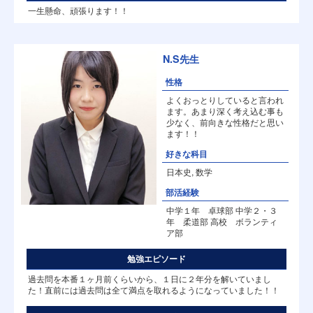
一生懸命、頑張ります！！
N.S先生
性格
よくおっとりしていると言われ
ます。あまり深く考え込む事も
少なく、前向きな性格だと思い
ます！！
好きな科目
日本史, 数学
部活経験
中学１年 卓球部 中学２・３
年 柔道部 高校 ボランティ
ア部
勉強エピソード
過去問を本番１ヶ月前くらいから、１日に２年分を解いていまし
た！直前には過去問は全て満点を取れるようになっていました！！