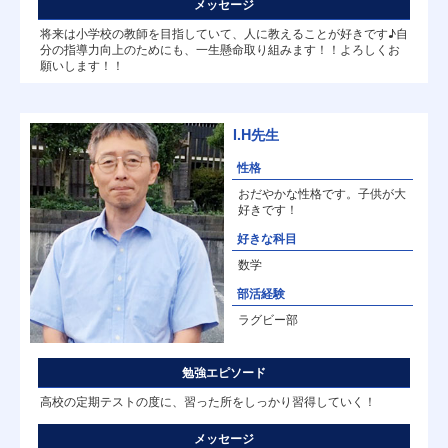
メッセージ
将来は小学校の教師を目指していて、人に教えることが好きです♪自
分の指導力向上のためにも、一生懸命取り組みます！！よろしくお
願いします！！
I.H先生
性格
おだやかな性格です。子供が大
好きです！
好きな科目
数学
部活経験
ラグビー部
勉強エピソード
高校の定期テストの度に、習った所をしっかり習得していく！
メッセージ