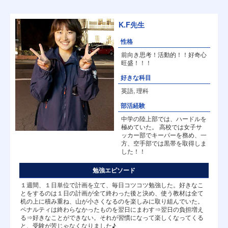
K.F先生
性格
前向き思考！活動的！！好奇心
旺盛！！！
好きな科目
英語, 理科
部活経験
中学の陸上部では、ハードルを
極めていた。 高校では女子サ
ッカー部でキーパーを務め、一
方、空手部では黒帯を取得しま
した！！
勉強エピソード
１週間、１日単位で計画を立て、毎日コツコツ勉強した。好きなこ
とをするのは１日の計画が全て終わった後と決め、使う教材は全て
机の上に積み重ね、山が小さくなるのを楽しみに取り組んでいた。
ペナルティは終わらなかったものを翌日にまわす⇒翌日の負担増え
る⇒好きなことができない。それが習慣になって楽しくなってくる
と、受験が苦じゃなくなりました♪