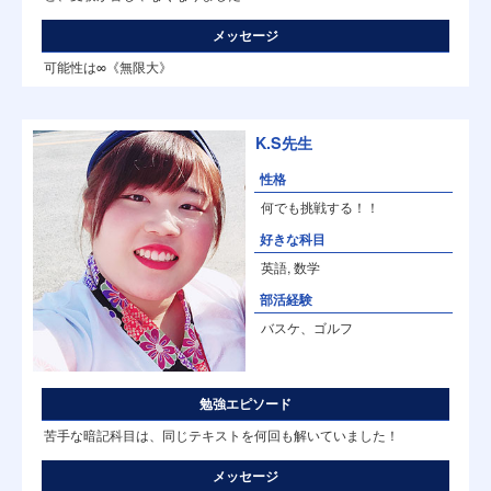
メッセージ
可能性は∞《無限大》
K.S先生
性格
何でも挑戦する！！
好きな科目
英語, 数学
部活経験
バスケ、ゴルフ
勉強エピソード
苦手な暗記科目は、同じテキストを何回も解いていました！
メッセージ