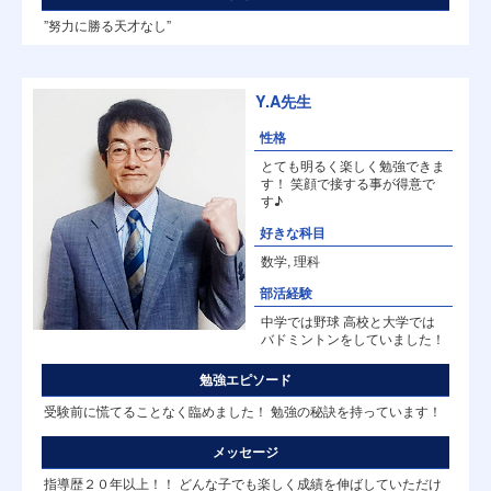
”努力に勝る天才なし”
Y.A先生
性格
とても明るく楽しく勉強できま
す！ 笑顔で接する事が得意で
す♪
好きな科目
数学, 理科
部活経験
中学では野球 高校と大学では
バドミントンをしていました！
勉強エピソード
受験前に慌てることなく臨めました！ 勉強の秘訣を持っています！
メッセージ
指導歴２０年以上！！ どんな子でも楽しく成績を伸ばしていただけ