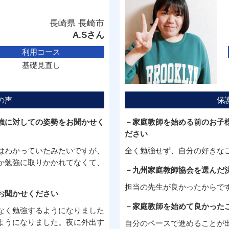
長崎県 長崎市
A.Sさん
利用コース
基礎見直し
の声
保
強に対しての姿勢をお聞かせく
－家庭教師を始める前のお子
ださい
はわかっていたみたいですが、
全く勉強せず、自分の好きな
か勉強に取りかかれてなくて、
－九州家庭教師協会を選んだ
担当の先生が良かったからで
お聞かせください
－家庭教師を始めて良かった
なく勉強するようになりました
ようになりました。夜に外出す
自分のペースで進めることが