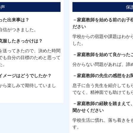
の声
保
った出来事は？
－家庭教師を始める前のお子
ださい
自信がつきました。
学校からの宿題や課題はわか
克服したきっかけは？
した。
を送ってきたので、決めた時間
－家庭教師を始めて良かった
でも自分の目標のためと思って
た。
分からない問題があれば、諦
イメージはどうでしたか？
－家庭教師の先生の感想をお
から楽しみで期待していまし
息子に合う先生を紹介しても
でなく、精神面でも助けても
－家庭教師の経験を踏まえて
聞かせください
学校生活に慣れ、落ち着きを
す。