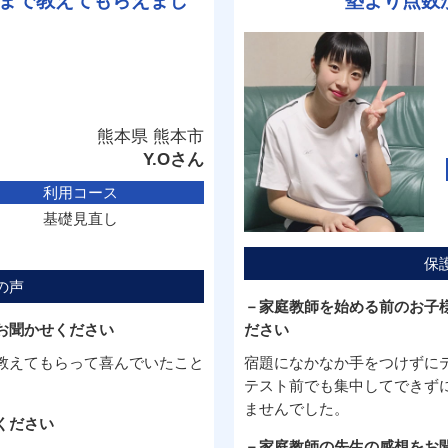
まで教えてもらえまし
塾より点数
熊本県 熊本市
Y.Oさん
利用コース
基礎見直し
保
の声
－家庭教師を始める前のお子
お聞かせください
ださい
教えてもらって喜んでいたこと
宿題になかなか手をつけずに
テスト前でも集中してできず
ませんでした。
ください
－家庭教師の先生の感想をお