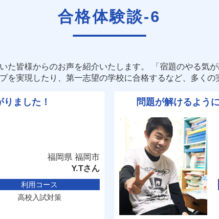
合格体験談-6
いた皆様からのお声を紹介いたします。 「宿題のやる気
プを実現したり、第一志望の学校に合格するなど、多くの
がりました！
問題が解けるよう
福岡県 福岡市
Y.Tさん
利用コース
高校入試対策