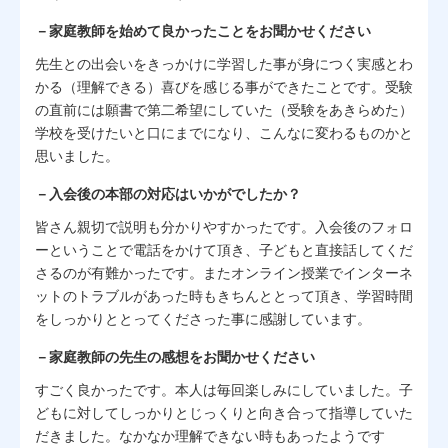
－家庭教師を始めて良かったことをお聞かせください
先生との出会いをきっかけに学習した事が身につく実感とわ
かる（理解できる）喜びを感じる事ができたことです。受験
の直前には願書で第二希望にしていた（受験をあきらめた）
学校を受けたいと口にまでになり、こんなに変わるものかと
思いました。
－入会後の本部の対応はいかがでしたか？
皆さん親切で説明も分かりやすかったです。入会後のフォロ
ーということで電話をかけて頂き、子どもと直接話してくだ
さるのが有難かったです。またオンライン授業でインターネ
ットのトラブルがあった時もきちんととって頂き、学習時間
をしっかりととってくださった事に感謝しています。
－家庭教師の先生の感想をお聞かせください
すごく良かったです。本人は毎回楽しみにしていました。子
どもに対してしっかりとじっくりと向き合って指導していた
だきました。なかなか理解できない時もあったようです