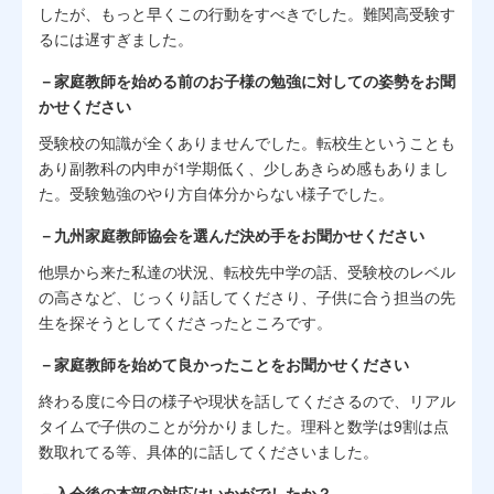
したが、もっと早くこの行動をすべきでした。難関高受験す
るには遅すぎました。
－家庭教師を始める前のお子様の勉強に対しての姿勢をお聞
かせください
受験校の知識が全くありませんでした。転校生ということも
あり副教科の内申が1学期低く、少しあきらめ感もありまし
た。受験勉強のやり方自体分からない様子でした。
－九州家庭教師協会を選んだ決め手をお聞かせください
他県から来た私達の状況、転校先中学の話、受験校のレベル
の高さなど、じっくり話してくださり、子供に合う担当の先
生を探そうとしてくださったところです。
－家庭教師を始めて良かったことをお聞かせください
終わる度に今日の様子や現状を話してくださるので、リアル
タイムで子供のことが分かりました。理科と数学は9割は点
数取れてる等、具体的に話してくださいました。
－入会後の本部の対応はいかがでしたか？