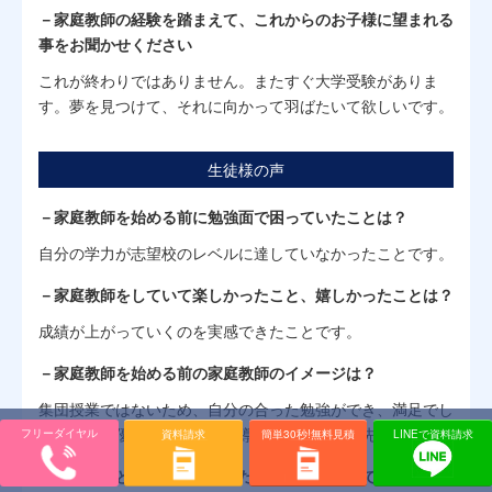
－家庭教師の経験を踏まえて、これからのお子様に望まれる
事をお聞かせください
これが終わりではありません。またすぐ大学受験がありま
す。夢を見つけて、それに向かって羽ばたいて欲しいです。
生徒様の声
－家庭教師を始める前に勉強面で困っていたことは？
自分の学力が志望校のレベルに達していなかったことです。
－家庭教師をしていて楽しかったこと、嬉しかったことは？
成績が上がっていくのを実感できたことです。
－家庭教師を始める前の家庭教師のイメージは？
集団授業ではないため、自分の合った勉強ができ、満足でし
た。とても優しく、丁寧に指導してくれる良い先生でした。
フリーダイヤル
資料請求
簡単30秒!無料見積
LINEで資料請求
－受験前はどんな気持ちでしたか？また終わってみてどうで