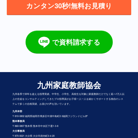
カンタン30秒!無料お見積り
で資料請求する
九州家庭教師協会
九州各県で20年を超える指導実績。中学生、小学生、高校生を対象に家庭教師だけでなく延べ1万人以
上の生徒をコンサルティングしてきたプロ指導員がお子様一人一人を細かくサポートする独自のシス
テムで多くの合格実績、お喜びの声を頂いています。
九州本部
〒810-0802 福岡県福岡市博多区中洲中島町2-3福岡フジランドビル2F
熊本事務局
〒860-0807 熊本県 熊本市中央区下通1-3-8
大分事務局
〒870-0021 大分県 大分市府内町3-4-20