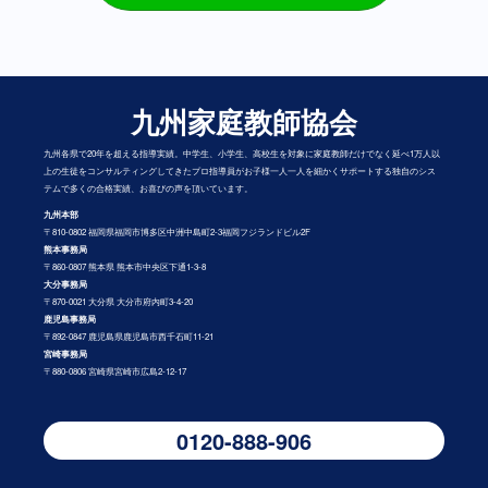
九州家庭教師協会
九州各県で20年を超える指導実績。中学生、小学生、高校生を対象に家庭教師だけでなく延べ1万人以
上の生徒をコンサルティングしてきたプロ指導員がお子様一人一人を細かくサポートする独自のシス
テムで多くの合格実績、お喜びの声を頂いています。
九州本部
〒810-0802 福岡県福岡市博多区中洲中島町2-3福岡フジランドビル2F
熊本事務局
〒860-0807 熊本県 熊本市中央区下通1-3-8
大分事務局
〒870-0021 大分県 大分市府内町3-4-20
鹿児島事務局
〒892-0847 鹿児島県鹿児島市西千石町11-21
宮崎事務局
〒880-0806 宮崎県宮崎市広島2-12-17
0120-888-906