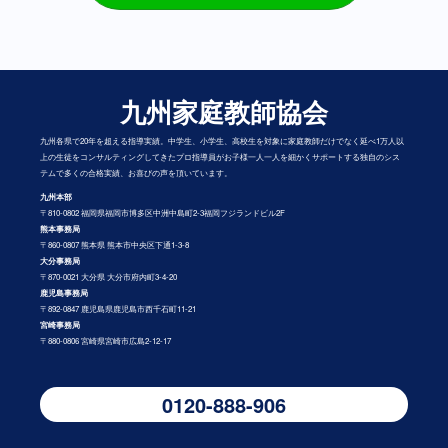
九州家庭教師協会
九州各県で20年を超える指導実績。中学生、小学生、高校生を対象に家庭教師だけでなく延べ1万人以
上の生徒をコンサルティングしてきたプロ指導員がお子様一人一人を細かくサポートする独自のシス
テムで多くの合格実績、お喜びの声を頂いています。
九州本部
〒810-0802 福岡県福岡市博多区中洲中島町2-3福岡フジランドビル2F
熊本事務局
〒860-0807 熊本県 熊本市中央区下通1-3-8
大分事務局
〒870-0021 大分県 大分市府内町3-4-20
鹿児島事務局
〒892-0847 鹿児島県鹿児島市西千石町11-21
宮崎事務局
〒880-0806 宮崎県宮崎市広島2-12-17
0120-888-906