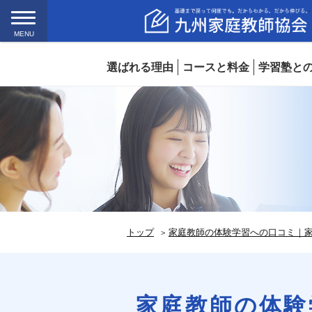
MENU
選ばれる理由
コースと料金
学習塾と
トップ
家庭教師の体験学習への口コミ｜
家庭教師の体験