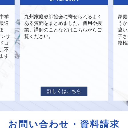
中学
九州家庭教師協会に寄せられるよく
家庭
最適
ある質問をまとめました。費用や授
うか
ま
業、講師のことなどはこちらからご
違い
コンサ
覧ください。
子さ
ドコ
較検
D、不
ます
詳しくはこちら
お問い合わせ・資料請求