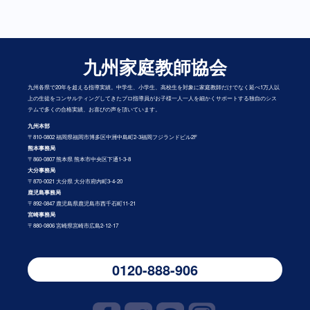
九州家庭教師協会
九州各県で20年を超える指導実績。中学生、小学生、高校生を対象に家庭教師だけでなく延べ1万人以
上の生徒をコンサルティングしてきたプロ指導員がお子様一人一人を細かくサポートする独自のシス
テムで多くの合格実績、お喜びの声を頂いています。
九州本部
〒810-0802 福岡県福岡市博多区中洲中島町2-3福岡フジランドビル2F
熊本事務局
〒860-0807 熊本県 熊本市中央区下通1-3-8
大分事務局
〒870-0021 大分県 大分市府内町3-4-20
鹿児島事務局
〒892-0847 鹿児島県鹿児島市西千石町11-21
宮崎事務局
〒880-0806 宮崎県宮崎市広島2-12-17
0120-888-906