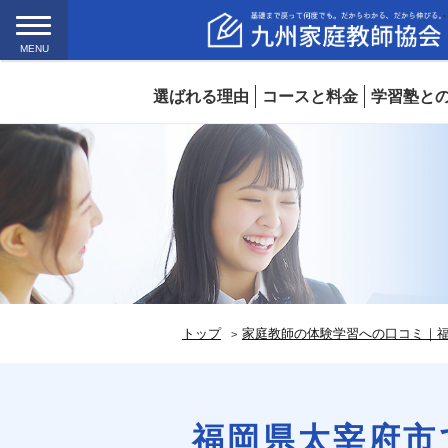
MENU
選ばれる理由
コースと料金
学習塾と
トップ
家庭教師の体験学習への口コミ｜福
福岡県太宰府市