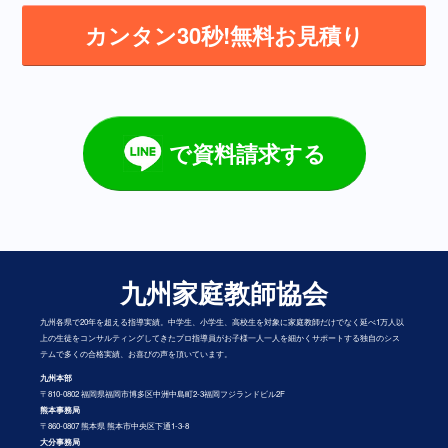
カンタン30秒!無料お見積り
で資料請求する
九州家庭教師協会
九州各県で20年を超える指導実績。中学生、小学生、高校生を対象に家庭教師だけでなく延べ1万人以
上の生徒をコンサルティングしてきたプロ指導員がお子様一人一人を細かくサポートする独自のシス
テムで多くの合格実績、お喜びの声を頂いています。
九州本部
〒810-0802 福岡県福岡市博多区中洲中島町2-3福岡フジランドビル2F
熊本事務局
〒860-0807 熊本県 熊本市中央区下通1-3-8
大分事務局