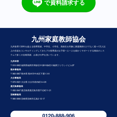
で資料請求する
九州家庭教師協会
九州各県で20年を超える指導実績。中学生、小学生、高校生を対象に家庭教師だけでなく延べ1万人以
上の生徒をコンサルティングしてきたプロ指導員がお子様一人一人を細かくサポートする独自のシス
テムで多くの合格実績、お喜びの声を頂いています。
九州本部
〒810-0802 福岡県福岡市博多区中洲中島町2-3福岡フジランドビル2F
熊本事務局
〒860-0807 熊本県 熊本市中央区下通1-3-8
大分事務局
〒870-0021 大分県 大分市府内町3-4-20
鹿児島事務局
〒892-0847 鹿児島県鹿児島市西千石町11-21
宮崎事務局
〒880-0806 宮崎県宮崎市広島2-12-17
0120-888-906