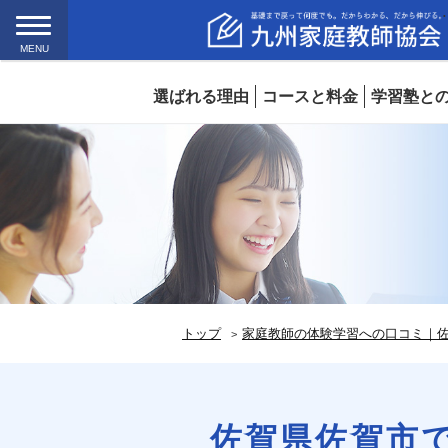
MENU
選ばれる理由
コースと料金
学習塾と
トップ
家庭教師の体験学習への口コミ｜佐
佐賀県佐賀市