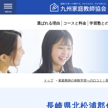
MENU
選ばれる理由
コースと料金
学習塾と
トップ
家庭教師の体験学習への口コミ｜長
長崎県北松浦郡