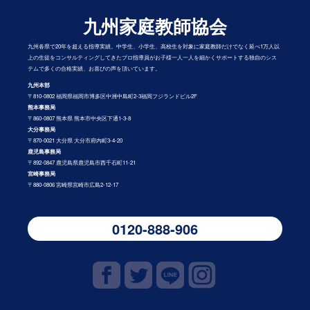
九州家庭教師協会
九州各県で20年を超える指導実績。中学生、小学生、高校生を対象に家庭教師だけでなく延べ1万人以
上の生徒をコンサルティングしてきたプロ指導員がお子様一人一人を細かくサポートする独自のシス
テムで多くの合格実績、お喜びの声を頂いています。
九州本部
〒810-0802 福岡県福岡市博多区中洲中島町2-3福岡フジランドビル2F
熊本事務局
〒860-0807 熊本県 熊本市中央区下通1-3-8
大分事務局
〒870-0021 大分県 大分市府内町3-4-20
鹿児島事務局
〒892-0847 鹿児島県鹿児島市西千石町11-21
宮崎事務局
〒880-0806 宮崎県宮崎市広島2-12-17
0120-888-906