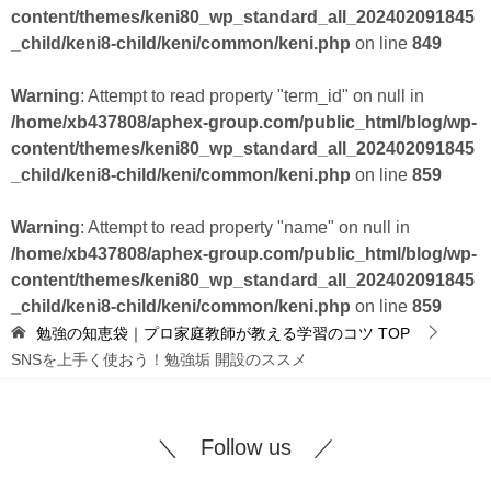
content/themes/keni80_wp_standard_all_202402091845
_child/keni8-child/keni/common/keni.php
on line
849
Warning
: Attempt to read property "term_id" on null in
/home/xb437808/aphex-group.com/public_html/blog/wp-
content/themes/keni80_wp_standard_all_202402091845
_child/keni8-child/keni/common/keni.php
on line
859
Warning
: Attempt to read property "name" on null in
/home/xb437808/aphex-group.com/public_html/blog/wp-
content/themes/keni80_wp_standard_all_202402091845
_child/keni8-child/keni/common/keni.php
on line
859
勉強の知恵袋｜プロ家庭教師が教える学習のコツ
TOP
SNSを上手く使おう！勉強垢 開設のススメ
＼ Follow us ／