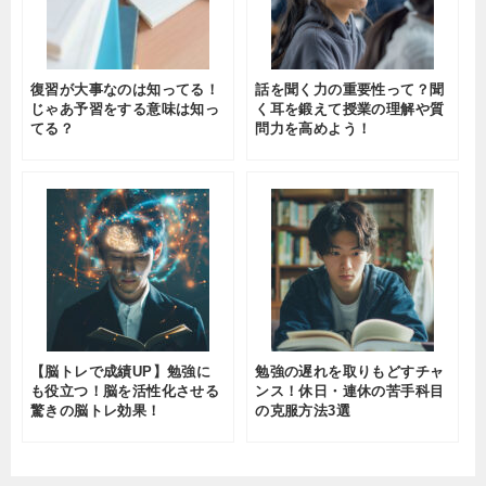
復習が大事なのは知ってる！
話を聞く力の重要性って？聞
じゃあ予習をする意味は知っ
く耳を鍛えて授業の理解や質
てる？
問力を高めよう！
【脳トレで成績UP】勉強に
勉強の遅れを取りもどすチャ
も役立つ！脳を活性化させる
ンス！休日・連休の苦手科目
驚きの脳トレ効果！
の克服方法3選