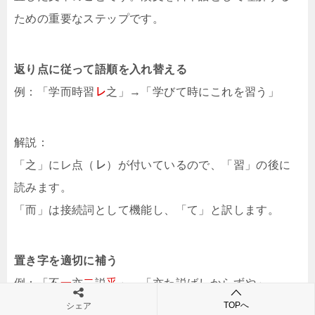
ための重要なステップです。
返り点に従って語順を入れ替える
例：「学而時習
㆑
之」→「学びて時にこれを習う」
解説：
「之」にレ点（㆑）が付いているので、「習」の後に
読みます。
「而」は接続詞として機能し、「て」と訳します。
置き字を適切に補う
例：「不
一
亦
⼆
説
乎
」→「亦た説ばしからずや」
TOPへ
シェア