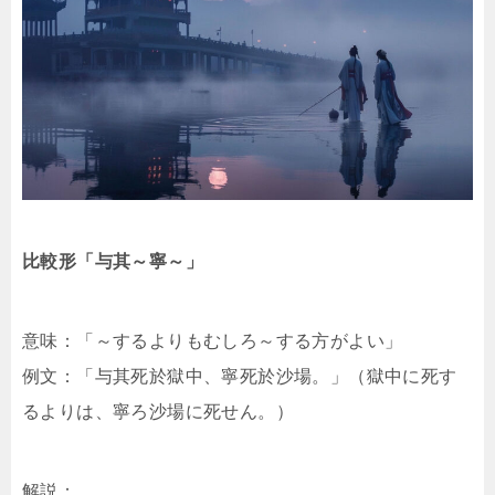
比較形「与其～寧～」
意味：「～するよりもむしろ～する方がよい」
例文：「与其死於獄中、寧死於沙場。」（獄中に死す
るよりは、寧ろ沙場に死せん。）
解説：