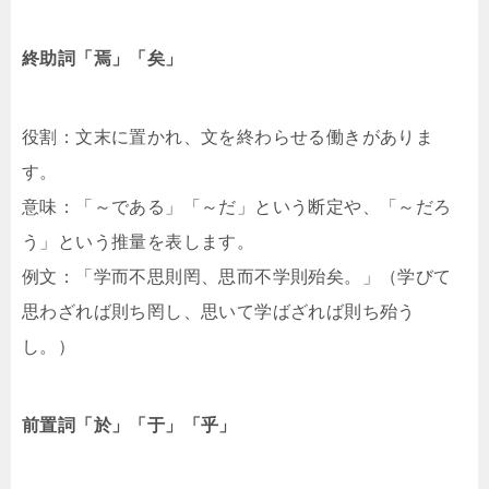
終助詞「焉」「矣」
役割：文末に置かれ、文を終わらせる働きがありま
す。
意味：「～である」「～だ」という断定や、「～だろ
う」という推量を表します。
例文：「学而不思則罔、思而不学則殆矣。」（学びて
思わざれば則ち罔し、思いて学ばざれば則ち殆う
し。）
前置詞「於」「于」「乎」