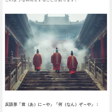
反語形「豈（あ）に～や」「何（なん）ぞ～や」：