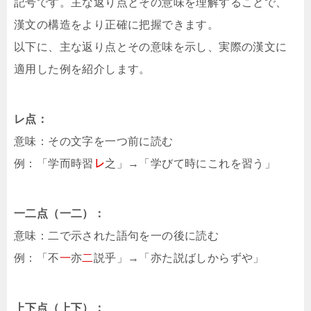
記号です。主な返り点とその意味を理解することで、
漢文の構造をより正確に把握できます。
以下に、主な返り点とその意味を示し、実際の漢文に
適用した例を紹介します。
レ点：
意味：その文字を一つ前に読む
例：「学而時習
㆑
之」→「学びて時にこれを習う」
一二点（⼀⼆）：
意味：二で示された語句を一の後に読む
例：「不
⼀
亦
⼆
説乎」→「亦た説ばしからずや」
上下点（上下）：