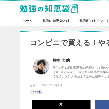
ホーム
勉強の知恵袋とは
勉強面のギモン・
コンビニで買える！や
柳生 大助
学生の時に個別指導塾の講師として働い
は延べ1万人以上。今は全国家庭教師協
でなく、メンタル面まで含めた指導・サ
更新日：
2020年11月4日
その他