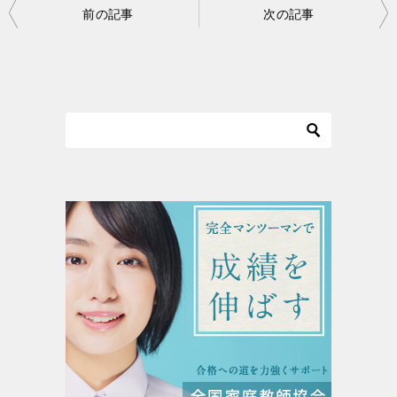
投
前の記事
次の記事
稿
ナ
ビ
ゲ
ー
シ
ョ
ン