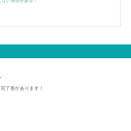
えない表現がある！
”
、完了形があります！