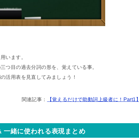
を用います。
の三つ目の過去分詞の形を、覚えている事。
詞の活用表を見直してみましょう！
関連記事：
【覚えるだけで助動詞上級者に！Part1
& 一緒に使われる表現まとめ