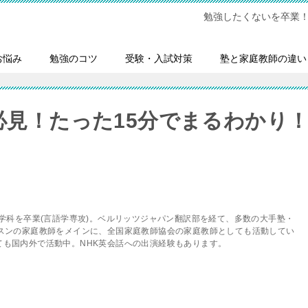
勉強したくないを卒業
お悩み
勉強のコツ
受験・入試対策
塾と家庭教師の違い
必見！たった15分でまるわかり
語学科を卒業(言語学専攻)。ベルリッツジャパン翻訳部を経て、多数の大手塾・
ッスンの家庭教師をメインに、全国家庭教師協会の家庭教師としても活動してい
ても国内外で活動中。NHK英会話への出演経験もあります。