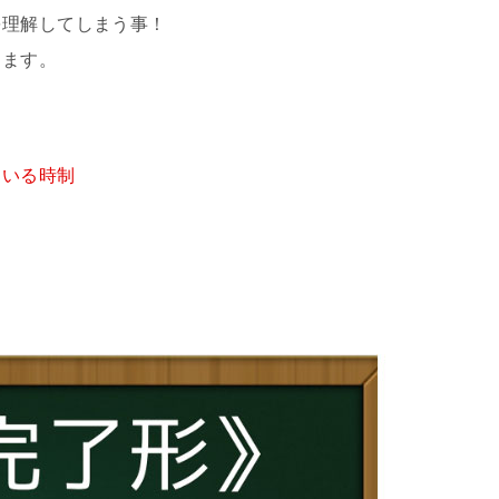
を理解してしまう事！
ります。
ている時制