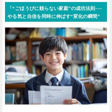
「“ごほうびに頼らない家庭”の成功法則──
やる気と自信を同時に伸ばす“変化の瞬間”