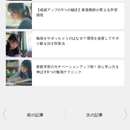
【成績アップの5つの秘訣】家庭教師が変える学習
環境
勉強をサボっちゃうのはなぜ？環境を改善してサボ
り癖を治す対策法
家庭学習のモチベーションアップ術！自ら学ぶ力を
伸ばす8つの勉強テクニック
投
前の記事
次の記事
稿