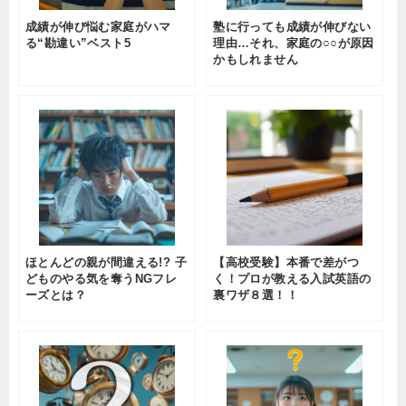
成績が伸び悩む家庭がハマ
塾に行っても成績が伸びない
る“勘違い”ベスト5
理由…それ、家庭の○○が原因
かもしれません
ほとんどの親が間違える!? 子
【高校受験】本番で差がつ
どものやる気を奪うNGフレ
く！プロが教える入試英語の
ーズとは？
裏ワザ８選！！