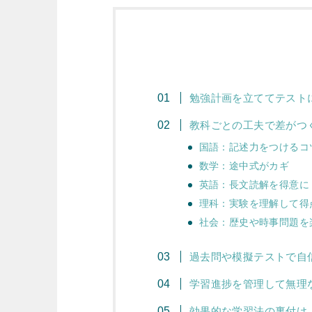
勉強計画を立ててテスト
教科ごとの工夫で差がつ
国語：記述力をつけるコ
数学：途中式がカギ
英語：長文読解を得意に
理科：実験を理解して得
社会：歴史や時事問題を
過去問や模擬テストで自
学習進捗を管理して無理
効果的な学習法の裏付け