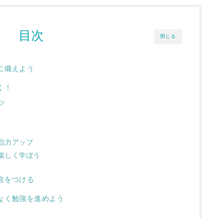
目次
閉じる
に備えよう
く！
ツ
点力アップ
楽しく学ぼう
信をつける
なく勉強を進めよう