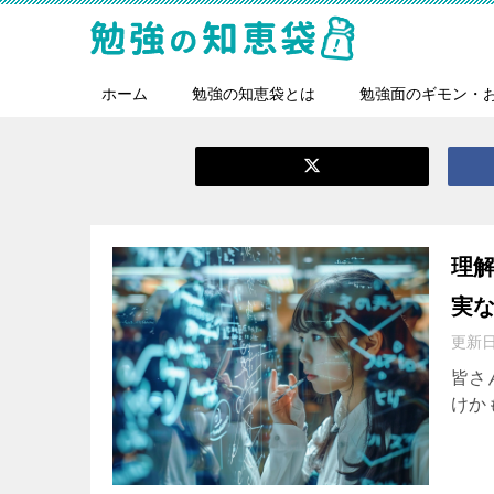
ホーム
勉強の知恵袋とは
勉強面のギモン・
理
実
更新
皆さ
けかも&