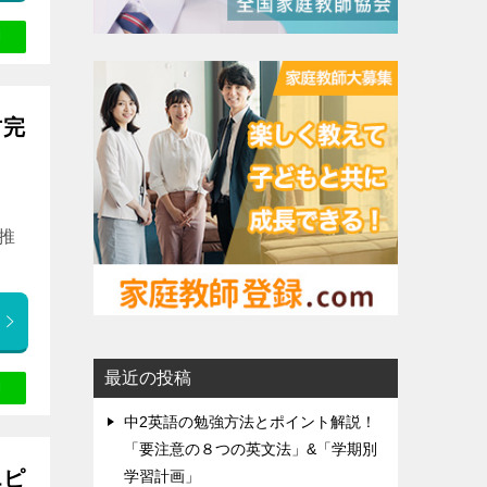
方完
推
最近の投稿
中2英語の勉強方法とポイント解説！
「要注意の８つの英文法」&「学期別
エピ
学習計画」