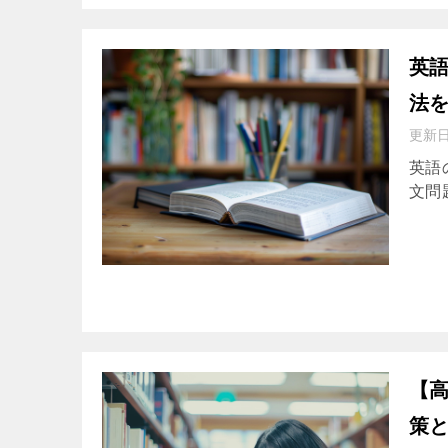
英
法
更新
英語
文問題に
【
策