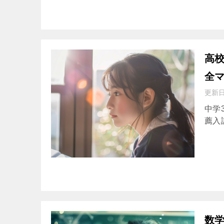
高
全
更新
中学
薦入試を
数