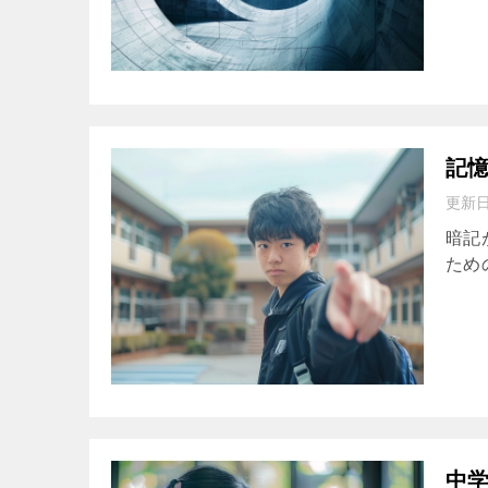
記
更新
暗記
ための効
中