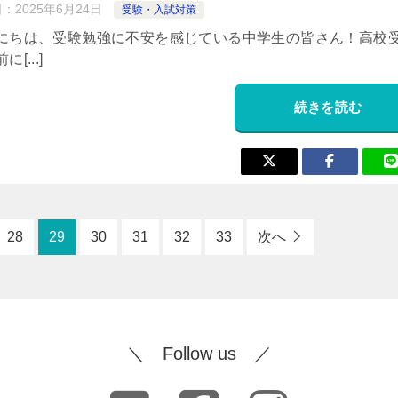
日：
2025年6月24日
受験・入試対策
にちは、受験勉強に不安を感じている中学生の皆さん！高校
[...]
続きを読む
28
29
30
31
32
33
次へ
＼ Follow us ／