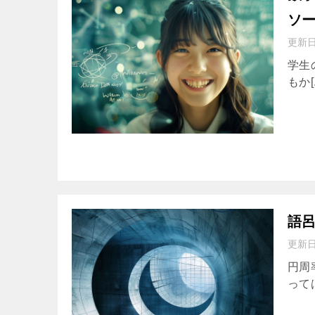
ソ
更新
学生
もか[.
語
更新
円周
っては難