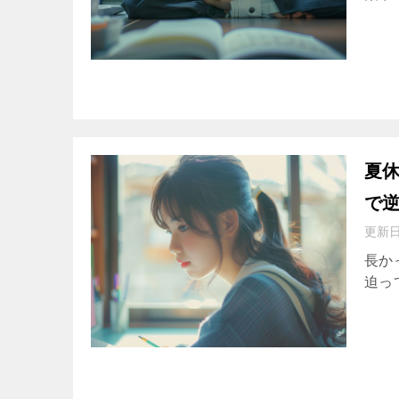
夏
で
更新
長か
迫ってい