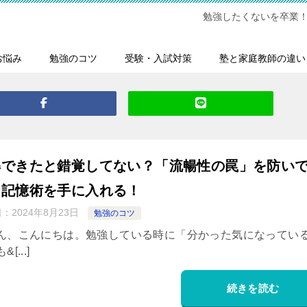
勉強したくないを卒業
お悩み
勉強のコツ
受験・入試対策
塾と家庭教師の違い
解できたと錯覚してない？「流暢性の罠」を防い
な記憶術を手に入れる！
日：
2024年8月23日
勉強のコツ
ん、こんにちは。勉強している時に「分かった気になってい
[...]
続きを読む