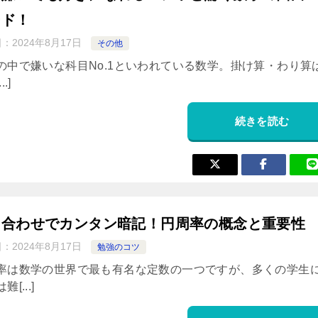
ード！
日：
2024年8月17日
その他
の中で嫌いな科目No.1といわれている数学。掛け算・わり算
..]
続きを読む
呂合わせでカンタン暗記！円周率の概念と重要性
日：
2024年8月17日
勉強のコツ
率は数学の世界で最も有名な定数の一つですが、多くの学生
[...]