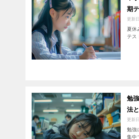
期
更新
夏休
テストの
勉
法
更新
勉強
集中でき