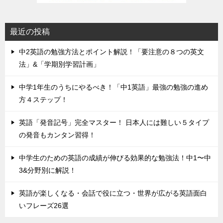
最近の投稿
中2英語の勉強方法とポイント解説！「要注意の８つの英文
法」&「学期別学習計画」
中学1年生のうちにやるべき！「中1英語」最強の勉強の進め
方４ステップ！
英語「発音記号」完全マスター！ 日本人には難しい５タイプ
の発音もカンタン習得！
中学生のための英語の成績が伸びる効果的な勉強法！中1〜中
3&分野別に解説！
英語が楽しくなる・会話で役に立つ・世界が広がる英語面白
いフレーズ26選